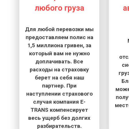
любого груза
а
Для любой перевозки мы
предоставляем полис на
1,5 миллиона гривен, за
который вам не нужно
от
доплачивать. Все
си
расходы на страховку
гру
берет на себя наш
Бл
партнер. При
може
наступлении страхового
полу
случая компания E-
мест
TRANS компенсирует
весь ущерб без долгих
разбирательств.