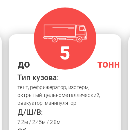
5
н
до
тонн
Тип кузова:
тент, рефрижератор, изотерм,
октрытый, цельнометаллический,
эвакуатор, манипулятор
Д/Ш/В:
7.2м / 2.45м / 2.8м