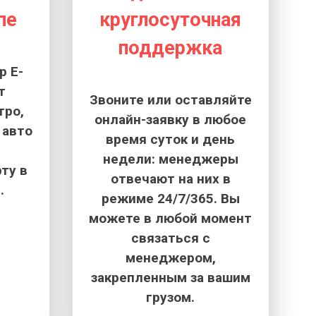
пе
круглосуточная
поддержка
 E-
т
Звоните или оставляйте
тро,
онлайн-заявку в любое
 авто
время суток и день
недели: менеджеры
ту в
отвечают на них в
.
режиме 24/7/365. Вы
можете в любой момент
связаться с
менеджером,
закрепленным за вашим
грузом.