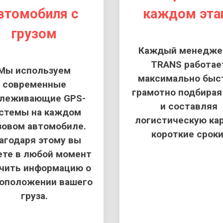
втомобиля с
каждом эта
грузом
Каждый менеджер
TRANS работае
Мы используем
максимально быс
современные
грамотно подбирая
слеживающие GPS-
и составляя
стемы на каждом
логистическую кар
зовом автомобиле.
короткие сроки
агодаря этому вы
те в любой момент
чить информацию о
оположении вашего
груза.