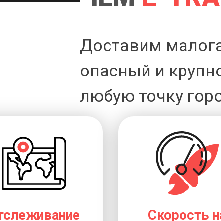
Доставим малог
опасный и крупн
любую точку горо
тслеживание
Скорость н