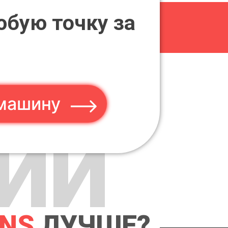
юбую точку за
машину
ИИ
ANS
ЛУЧШЕ?