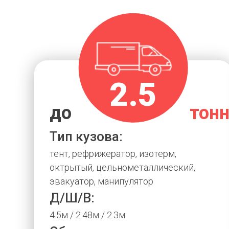
2.5
до
тон
Тип кузова:
тент, рефрижератор, изотерм,
октрытый, цельнометаллический,
эвакуатор, манипулятор
Д/Ш/В:
4.5м / 2.48м / 2.3м