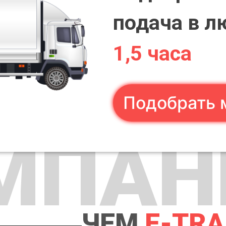
подача в л
1,5 часа
Подобрать 
МПАН
ЧЕМ
E-TR