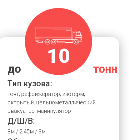
10
до
тонн
Тип кузова:
тент, рефрижератор, изотерм,
октрытый, цельнометаллический,
эвакуатор, манипулятор
Д/Ш/В:
8м / 2.45м / 3м