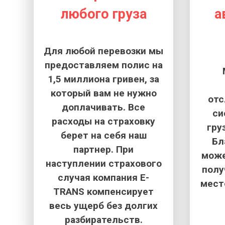
любого груза
а
Для любой перевозки мы
предоставляем полис на
1,5 миллиона гривен, за
который вам не нужно
от
доплачивать. Все
си
расходы на страховку
гру
берет на себя наш
Бл
партнер. При
може
наступлении страхового
полу
случая компания E-
мест
TRANS компенсирует
весь ущерб без долгих
разбирательств.