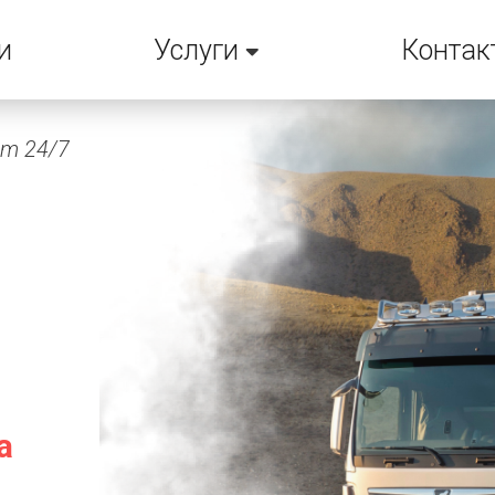
и
Услуги
Контак
em 24/7
а