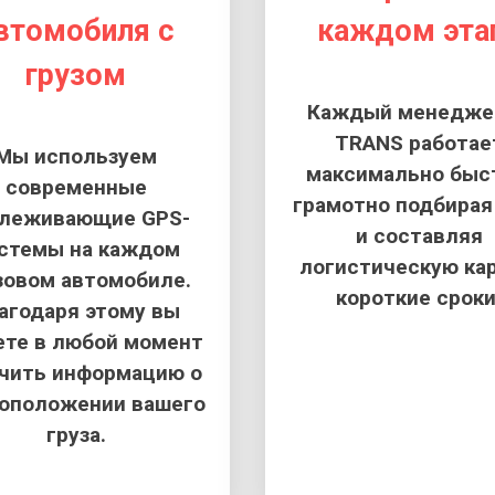
втомобиля с
каждом эта
грузом
Каждый менеджер
TRANS работае
Мы используем
максимально быс
современные
грамотно подбирая
слеживающие GPS-
и составляя
стемы на каждом
логистическую кар
зовом автомобиле.
короткие сроки
агодаря этому вы
те в любой момент
чить информацию о
оположении вашего
груза.