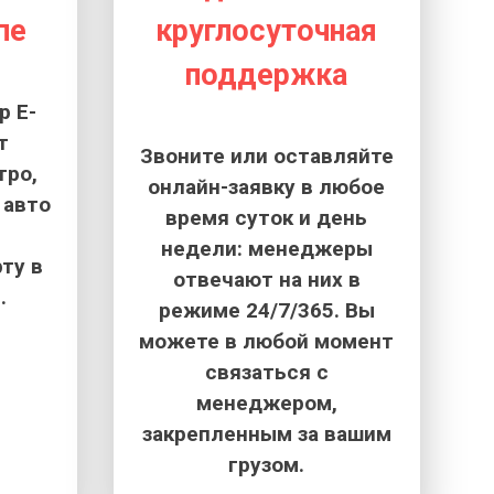
пе
круглосуточная
поддержка
 E-
т
Звоните или оставляйте
тро,
онлайн-заявку в любое
 авто
время суток и день
недели: менеджеры
ту в
отвечают на них в
.
режиме 24/7/365. Вы
можете в любой момент
связаться с
менеджером,
закрепленным за вашим
грузом.