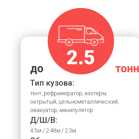
2.5
до
тон
Тип кузова:
тент, рефрижератор, изотерм,
октрытый, цельнометаллический,
эвакуатор, манипулятор
Д/Ш/В:
4.5м / 2.48м / 2.3м