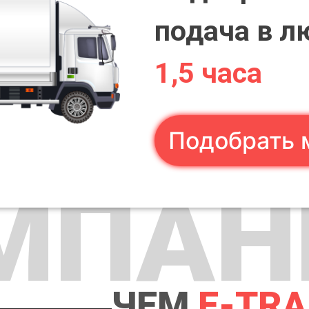
подача в л
1,5 часа
Подобрать 
МПАН
ЧЕМ
E-TR