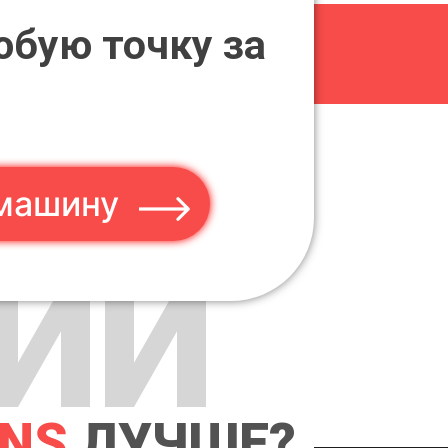
юбую точку за
машину
ИИ
ANS
ЛУЧШЕ?