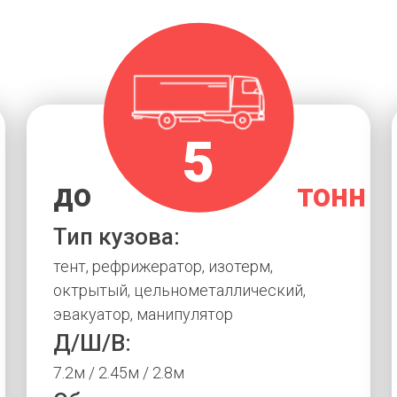
5
н
до
тонн
Тип кузова:
тент, рефрижератор, изотерм,
октрытый, цельнометаллический,
эвакуатор, манипулятор
Д/Ш/В:
7.2м / 2.45м / 2.8м