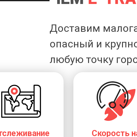
Доставим малог
опасный и крупн
любую точку горо
тслеживание
Скорость н