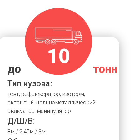
10
до
тонн
Тип кузова:
тент, рефрижератор, изотерм,
октрытый, цельнометаллический,
эвакуатор, манипулятор
Д/Ш/В:
8м / 2.45м / 3м