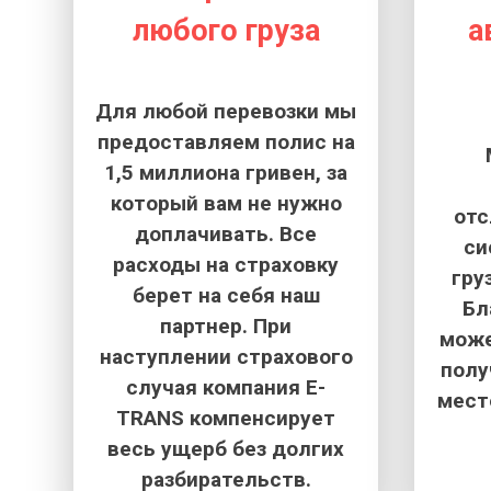
любого груза
а
Для любой перевозки мы
предоставляем полис на
1,5 миллиона гривен, за
который вам не нужно
от
доплачивать. Все
си
расходы на страховку
гру
берет на себя наш
Бл
партнер. При
може
наступлении страхового
полу
случая компания E-
мест
TRANS компенсирует
весь ущерб без долгих
разбирательств.