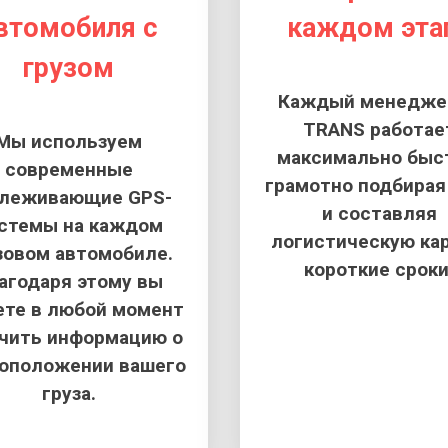
втомобиля с
каждом эта
грузом
Каждый менеджер
TRANS работае
Мы используем
максимально быс
современные
грамотно подбирая
слеживающие GPS-
и составляя
стемы на каждом
логистическую кар
зовом автомобиле.
короткие сроки
агодаря этому вы
те в любой момент
чить информацию о
оположении вашего
груза.