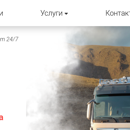
и
Услуги
Контак
em 24/7
а