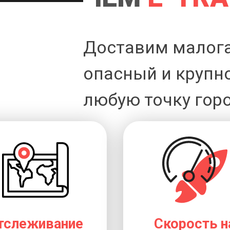
Доставим малог
опасный и крупн
любую точку горо
тслеживание
Скорость н