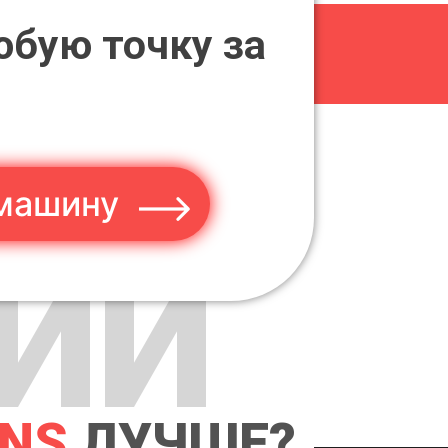
юбую точку за
машину
ИИ
ANS
ЛУЧШЕ?