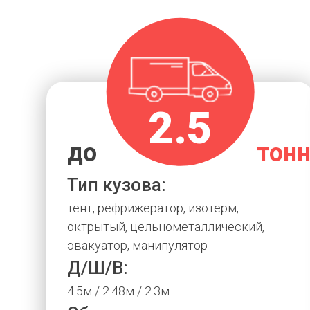
2.5
до
тон
Тип кузова:
тент, рефрижератор, изотерм,
октрытый, цельнометаллический,
эвакуатор, манипулятор
Д/Ш/В:
4.5м / 2.48м / 2.3м