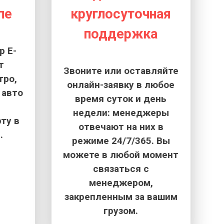
пе
круглосуточная
поддержка
 E-
т
Звоните или оставляйте
тро,
онлайн-заявку в любое
 авто
время суток и день
недели: менеджеры
ту в
отвечают на них в
.
режиме 24/7/365. Вы
можете в любой момент
связаться с
менеджером,
закрепленным за вашим
грузом.