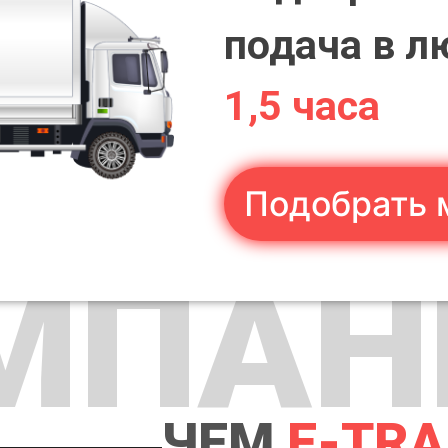
подача в л
1,5 часа
Подобрать 
МПАН
ЧЕМ
E-TR