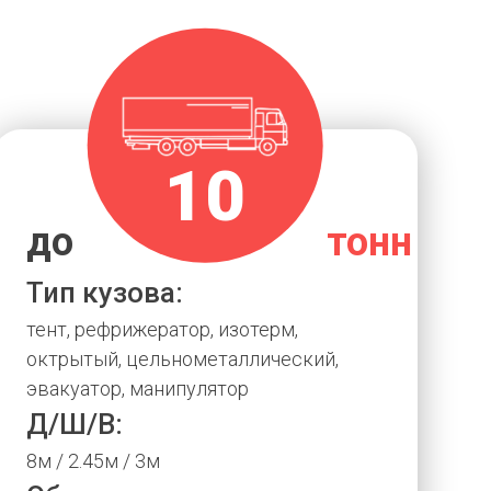
10
до
тонн
Тип кузова:
тент, рефрижератор, изотерм,
октрытый, цельнометаллический,
эвакуатор, манипулятор
Д/Ш/В:
8м / 2.45м / 3м