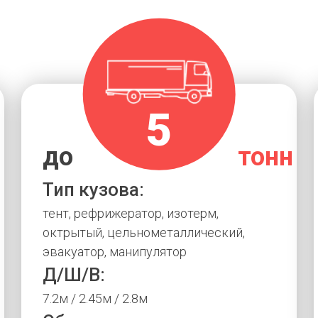
5
н
до
тонн
Тип кузова:
тент, рефрижератор, изотерм,
октрытый, цельнометаллический,
эвакуатор, манипулятор
Д/Ш/В:
7.2м / 2.45м / 2.8м