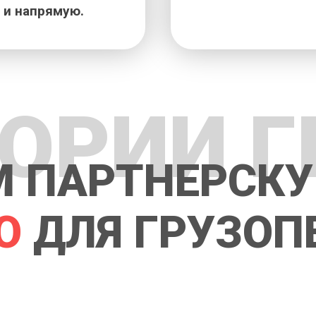
 и напрямую.
ГОРИИ Г
 ПАРТНЕРСКУ
О
ДЛЯ ГРУЗОП