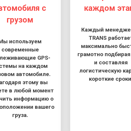
втомобиля с
каждом эта
грузом
Каждый менеджер
TRANS работае
Мы используем
максимально быс
современные
грамотно подбирая
слеживающие GPS-
и составляя
стемы на каждом
логистическую кар
зовом автомобиле.
короткие сроки
агодаря этому вы
те в любой момент
чить информацию о
оположении вашего
груза.