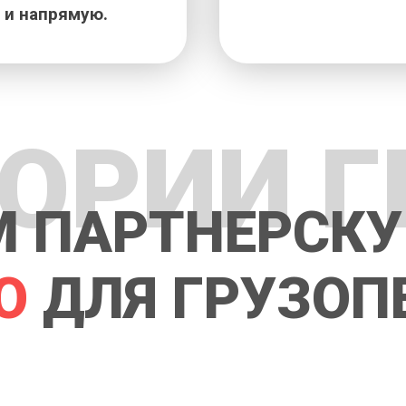
 и напрямую.
ГОРИИ Г
 ПАРТНЕРСКУ
О
ДЛЯ ГРУЗОП