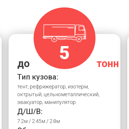
5
н
до
тонн
Тип кузова:
тент, рефрижератор, изотерм,
октрытый, цельнометаллический,
эвакуатор, манипулятор
Д/Ш/В:
7.2м / 2.45м / 2.8м