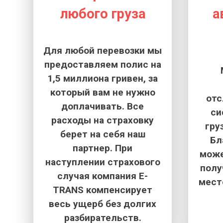
любого груза
а
Для любой перевозки мы
предоставляем полис на
1,5 миллиона гривен, за
который вам не нужно
от
доплачивать. Все
си
расходы на страховку
гру
берет на себя наш
Бл
партнер. При
може
наступлении страхового
полу
случая компания E-
мест
TRANS компенсирует
весь ущерб без долгих
разбирательств.