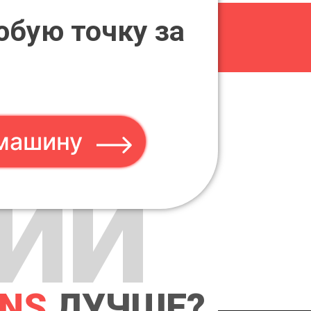
юбую точку за
машину
ИИ
ANS
ЛУЧШЕ?