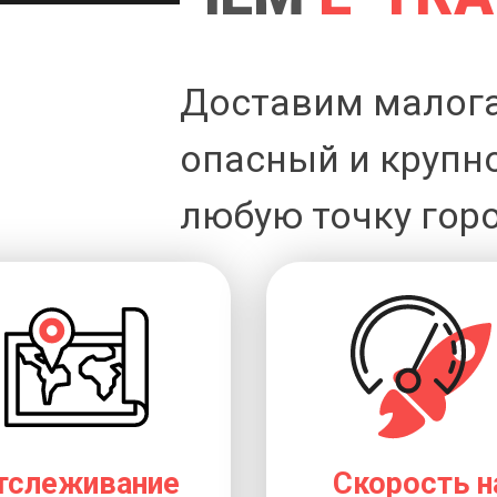
Доставим малог
опасный и крупн
любую точку горо
тслеживание
Скорость н