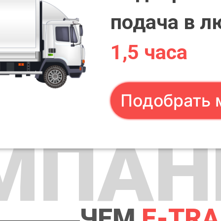
подача в л
1,5 часа
Подобрать 
МПАН
ЧЕМ
E-TR