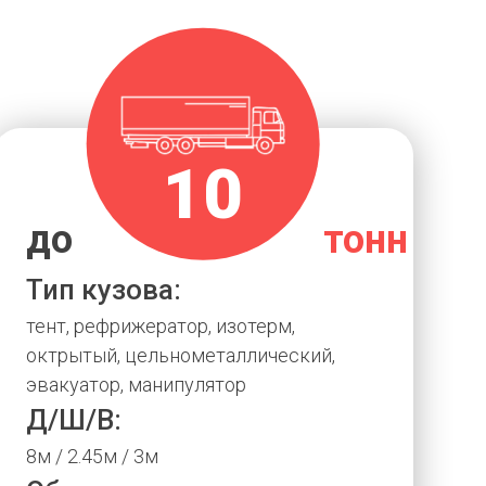
10
до
тонн
Тип кузова:
тент, рефрижератор, изотерм,
октрытый, цельнометаллический,
эвакуатор, манипулятор
Д/Ш/В:
8м / 2.45м / 3м