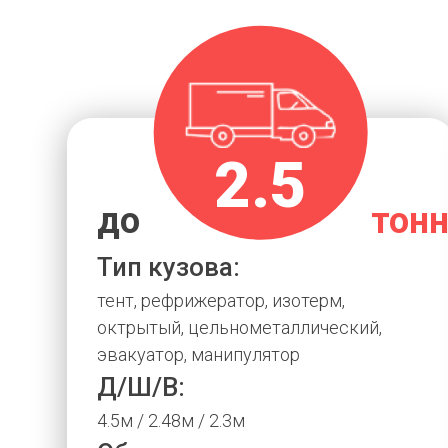
2.5
до
тон
Тип кузова:
тент, рефрижератор, изотерм,
октрытый, цельнометаллический,
эвакуатор, манипулятор
Д/Ш/В:
4.5м / 2.48м / 2.3м