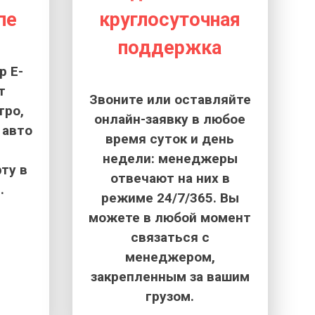
пе
круглосуточная
поддержка
 E-
т
Звоните или оставляйте
тро,
онлайн-заявку в любое
 авто
время суток и день
недели: менеджеры
ту в
отвечают на них в
.
режиме 24/7/365. Вы
можете в любой момент
связаться с
менеджером,
закрепленным за вашим
грузом.