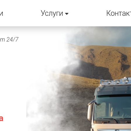
и
Услуги
Контак
em 24/7
а